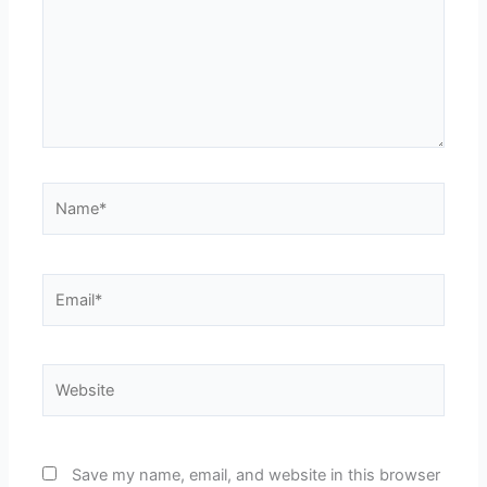
Name*
Email*
Website
Save my name, email, and website in this browser