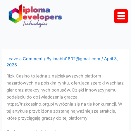
Skip
to
content
Leave a Comment
/ By
imabhi1802@gmail.com
/
April 3,
2026
Rizk Casino to jedna z najciekawszych platform
hazardowych na polskim rynku, oferująca szeroki wachlarz
gier oraz atrakcyjnych bonusów. Dzięki innowacyjnemu
podejściu do doświadczenia gracza,
https://rizkcasino.org.pl wyróżnia się na tle konkurencji. W
tej artykule przybliżone zostaną najważniejsze atrakcje,
które przyciągają graczy do tej platformy.