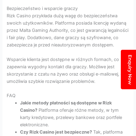
Bezpieczeństwo i wsparcie graczy
Rizk Casino przykłada dużą wagę do bezpieczeństwa
swoich użytkowników. Platforma posiada licencję wydaną
przez Malta Gaming Authority, co jest gwarancją legalności
i fair play. Dodatkowo, dane graczy są szyfrowane, co
zabezpiecza je przed nieautoryzowanym dostępem.
Enquiry Now
Wsparcie klienta jest dostępne w różnych formach, co
zapewnia wygodny kontakt dla graczy. Możliwe jest
skorzystanie z czatu na żywo oraz obsługi e-mailowej, co
umożliwia szybkie rozwiązanie problemów.
FAQ
Jakie metody płatności są dostępne w Rizk
Casino?
Platforma oferuje różne metody, w tym
karty kredytowe, przelewy bankowe oraz portfele
elektroniczne.
Czy Rizk Casino jest bezpieczne?
Tak, platforma