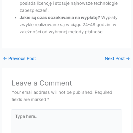
posiada licencję i stosuje najnowsze technologie
zabezpieczeń.
Jakie są czas oczekiwania na wypłatę?
Wypłaty
zwykle realizowane są w ciągu 24-48 godzin, w
zależności od wybranej metody płatności.
←
Previous Post
Next Post
→
Leave a Comment
Your email address will not be published.
Required
fields are marked
*
Type
here..