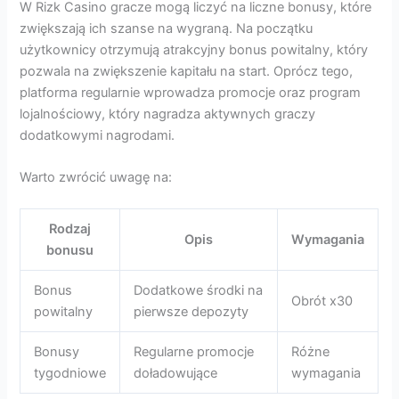
W Rizk Casino gracze mogą liczyć na liczne bonusy, które
zwiększają ich szanse na wygraną. Na początku
użytkownicy otrzymują atrakcyjny bonus powitalny, który
pozwala na zwiększenie kapitału na start. Oprócz tego,
platforma regularnie wprowadza promocje oraz program
lojalnościowy, który nagradza aktywnych graczy
dodatkowymi nagrodami.
Warto zwrócić uwagę na:
Rodzaj
Opis
Wymagania
bonusu
Bonus
Dodatkowe środki na
Obrót x30
powitalny
pierwsze depozyty
Bonusy
Regularne promocje
Różne
tygodniowe
doładowujące
wymagania