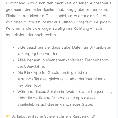
Durchgang wird durch den nachweislich fairen Algorithmus
gesteuert, den jeder Spieler unabhängig überprüfen kann.
Plinko ist natürlich ein Glücksspiel, unter dem eine Kugel
von oben durch ein Raster aus Stiften (Pins) fällt. Bei jedem
Kerlchen ändert die Kugel zufällig ihre Richtung – nach
hyperlinks oder nach rechts.
Bitte beachten Sie, dass dabei Daten an Drittanbieter
weitergegeben werden.
Alles begann in einer amerikanischen Fernsehshow
der 80er-Jahre.
Die Blink App für Gebäudereiniger ist ein
leistungsfähiges, gleichzeitig aber darüber hinaus
flexibles Tool.
Während dieses Spielen im Web browser bequem ist,
hebt die dedizierte Plinko casino app dieses
Spielerlebnis auf dieses ganz neues Stage.
Du liebst einfache Spiele, schnelle Runden und”