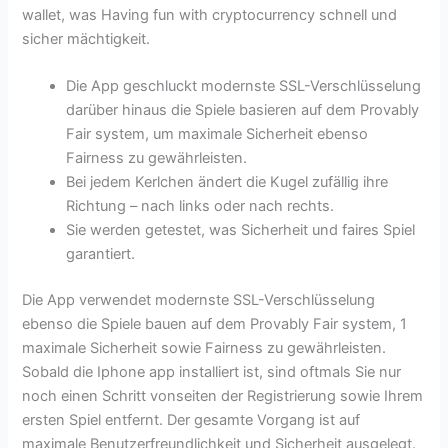
wallet, was Having fun with cryptocurrency schnell und
sicher mächtigkeit.
Die App geschluckt modernste SSL-Verschlüsselung
darüber hinaus die Spiele basieren auf dem Provably
Fair system, um maximale Sicherheit ebenso
Fairness zu gewährleisten.
Bei jedem Kerlchen ändert die Kugel zufällig ihre
Richtung – nach links oder nach rechts.
Sie werden getestet, was Sicherheit und faires Spiel
garantiert.
Die App verwendet modernste SSL-Verschlüsselung
ebenso die Spiele bauen auf dem Provably Fair system, 1
maximale Sicherheit sowie Fairness zu gewährleisten.
Sobald die Iphone app installiert ist, sind oftmals Sie nur
noch einen Schritt vonseiten der Registrierung sowie Ihrem
ersten Spiel entfernt. Der gesamte Vorgang ist auf
maximale Benutzerfreundlichkeit und Sicherheit ausgelegt.