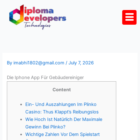
Skip
to
content
By
imabhi1802@gmail.com
/
July 7, 2026
Die Iphone App Für Gebäudereiniger
Content
Ein- Und Auszahlungen Im Plinko
Casino: Thus Klappt’s Reibungslos
Wie Hoch Ist Natürlich Der Maximale
Gewinn Bei Plinko?
Wichtige Zahlen Vor Dem Spielstart