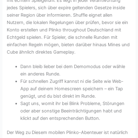
mit echtem Spielgefühl. Es liegt in jeder Verantwortung
jedes Spielers, sich über expire geltenden Gesetze inside
seiner Region über informieren. Shuffle eignet allen
Nutzern, die lokalen Regelungen über prüfen, bevor sie ein
Konto erstellen und Plinko throughout Deutschland mit
Echtgeld spielen. Für Spieler, die schnelle Runden mit
einfachen Regeln mögen, bieten darüber hinaus Mines und
Cube ähnlich direktes Gameplay.
Dann bleib lieber bei dem Demomodus oder wähle
ein anderes Runde.
Für schnellen Zugriff kannst ni die Seite wie Web-
App auf deinem Homescreen speichern – ein Tap
genügt, und du bist direkt im Runde.
Sagt uns, womit ihr bei Blink Probleme, Störungen
oder aber sonstige Beeinträchtigungen habt und
klickt auf den entsprechenden Button.
Der Weg zu Diesem mobilen Plinko-Abenteuer ist natürlich