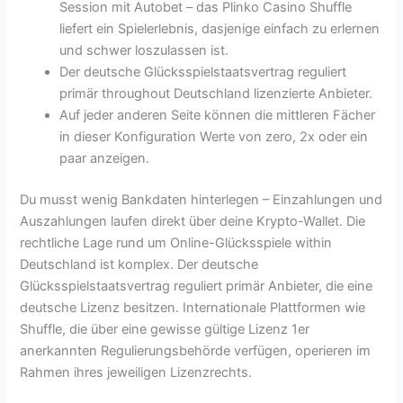
Session mit Autobet – das Plinko Casino Shuffle
liefert ein Spielerlebnis, dasjenige einfach zu erlernen
und schwer loszulassen ist.
Der deutsche Glücksspielstaatsvertrag reguliert
primär throughout Deutschland lizenzierte Anbieter.
Auf jeder anderen Seite können die mittleren Fächer
in dieser Konfiguration Werte von zero, 2x oder ein
paar anzeigen.
Du musst wenig Bankdaten hinterlegen – Einzahlungen und
Auszahlungen laufen direkt über deine Krypto-Wallet. Die
rechtliche Lage rund um Online-Glücksspiele within
Deutschland ist komplex. Der deutsche
Glücksspielstaatsvertrag reguliert primär Anbieter, die eine
deutsche Lizenz besitzen. Internationale Plattformen wie
Shuffle, die über eine gewisse gültige Lizenz 1er
anerkannten Regulierungsbehörde verfügen, operieren im
Rahmen ihres jeweiligen Lizenzrechts.