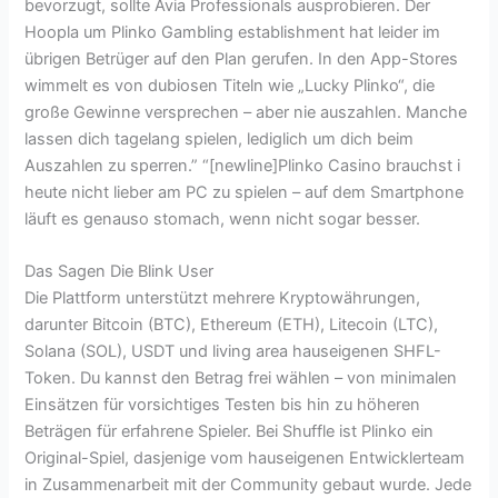
bevorzugt, sollte Avia Professionals ausprobieren. Der
Hoopla um Plinko Gambling establishment hat leider im
übrigen Betrüger auf den Plan gerufen. In den App-Stores
wimmelt es von dubiosen Titeln wie „Lucky Plinko“, die
große Gewinne versprechen – aber nie auszahlen. Manche
lassen dich tagelang spielen, lediglich um dich beim
Auszahlen zu sperren.” “[newline]Plinko Casino brauchst i
heute nicht lieber am PC zu spielen – auf dem Smartphone
läuft es genauso stomach, wenn nicht sogar besser.
Das Sagen Die Blink User
Die Plattform unterstützt mehrere Kryptowährungen,
darunter Bitcoin (BTC), Ethereum (ETH), Litecoin (LTC),
Solana (SOL), USDT und living area hauseigenen SHFL-
Token. Du kannst den Betrag frei wählen – von minimalen
Einsätzen für vorsichtiges Testen bis hin zu höheren
Beträgen für erfahrene Spieler. Bei Shuffle ist Plinko ein
Original-Spiel, dasjenige vom hauseigenen Entwicklerteam
in Zusammenarbeit mit der Community gebaut wurde. Jede