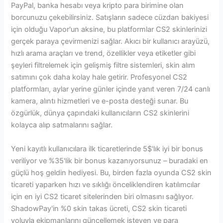
PayPal, banka hesabı veya kripto para birimine olan
borcunuzu çekebilirsiniz. Satışların sadece cüzdan bakiyesi
için olduğu Vapor'un aksine, bu platformlar CS2 skinlerinizi
gerçek paraya çevirmenizi sağlar. Akıcı bir kullanıcı arayüzü,
hızlı arama araçları ve trend, özellikler veya etiketler gibi
şeyleri filtrelemek için gelişmiş filtre sistemleri, skin alım
satımını çok daha kolay hale getirir. Profesyonel CS2
platformları, aylar yerine günler içinde yanıt veren 7/24 canlı
kamera, alıntı hizmetleri ve e-posta desteği sunar. Bu
özgürlük, dünya çapındaki kullanıcıların CS2 skinlerini
kolayca alıp satmalarını sağlar.
Yeni kayıtlı kullanıcılara ilk ticaretlerinde 5$'lık iyi bir bonus
veriliyor ve %35'lik bir bonus kazanıyorsunuz – buradaki en
güçlü hoş geldin hediyesi. Bu, birden fazla oyunda CS2 skin
ticareti yaparken hızı ve sıklığı önceliklendiren katılımcılar
için en iyi CS2 ticaret sitelerinden biri olmasını sağlıyor.
ShadowPay'in %0 skin takas ücreti, CS2 skin ticareti
yoluyla ekipmanlarını güncellemek isteyen ve para