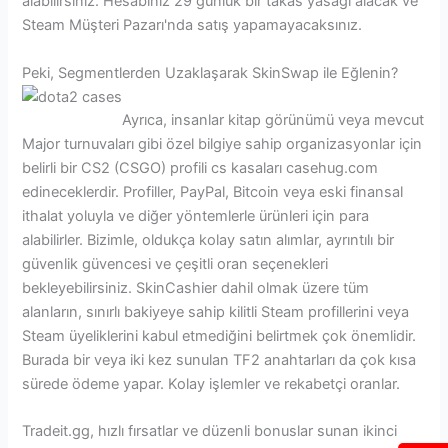
alabilirsiniz. Hesabınız 29 günlük bir takas yasağı alacak ve
Steam Müşteri Pazarı'nda satış yapamayacaksınız.
Peki, Segmentlerden Uzaklaşarak SkinSwap ile Eğlenin?
Ayrıca, insanlar kitap görünümü veya mevcut
Major turnuvaları gibi özel bilgiye sahip organizasyonlar için
belirli bir CS2 (CSGO) profili cs kasaları casehug.com
edineceklerdir. Profiller, PayPal, Bitcoin veya eski finansal
ithalat yoluyla ve diğer yöntemlerle ürünleri için para
alabilirler. Bizimle, oldukça kolay satın alımlar, ayrıntılı bir
güvenlik güvencesi ve çeşitli oran seçenekleri
bekleyebilirsiniz. SkinCashier dahil olmak üzere tüm
alanların, sınırlı bakiyeye sahip kilitli Steam profillerini veya
Steam üyeliklerini kabul etmediğini belirtmek çok önemlidir.
Burada bir veya iki kez sunulan TF2 anahtarları da çok kısa
sürede ödeme yapar. Kolay işlemler ve rekabetçi oranlar.
Tradeit.gg, hızlı fırsatlar ve düzenli bonuslar sunan ikinci