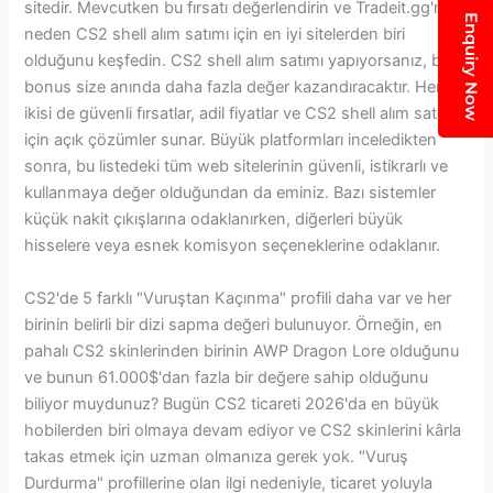
sitedir. Mevcutken bu fırsatı değerlendirin ve Tradeit.gg'nin
Enquiry Now
neden CS2 shell alım satımı için en iyi sitelerden biri
olduğunu keşfedin. CS2 shell alım satımı yapıyorsanız, bu
bonus size anında daha fazla değer kazandıracaktır. Her
ikisi de güvenli fırsatlar, adil fiyatlar ve CS2 shell alım satımı
için açık çözümler sunar. Büyük platformları inceledikten
sonra, bu listedeki tüm web sitelerinin güvenli, istikrarlı ve
kullanmaya değer olduğundan da eminiz. Bazı sistemler
küçük nakit çıkışlarına odaklanırken, diğerleri büyük
hisselere veya esnek komisyon seçeneklerine odaklanır.
CS2'de 5 farklı "Vuruştan Kaçınma" profili daha var ve her
birinin belirli bir dizi sapma değeri bulunuyor. Örneğin, en
pahalı CS2 skinlerinden birinin AWP Dragon Lore olduğunu
ve bunun 61.000$'dan fazla bir değere sahip olduğunu
biliyor muydunuz? Bugün CS2 ticareti 2026'da en büyük
hobilerden biri olmaya devam ediyor ve CS2 skinlerini kârla
takas etmek için uzman olmanıza gerek yok. "Vuruş
Durdurma" profillerine olan ilgi nedeniyle, ticaret yoluyla